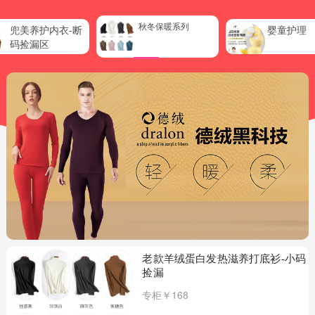
秋冬保暖系列
兜美养护内衣-断
婴童护理
码捡漏区
老款羊绒蛋白发热滋养打底衫-小码
捡漏
专柜￥168