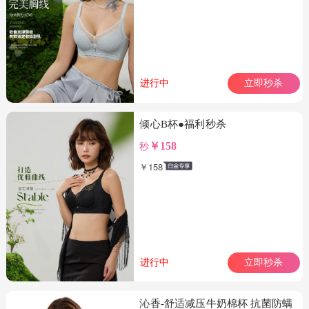
进行中
立即秒杀
倾心B杯●福利秒杀
秒
￥158
￥158
进行中
立即秒杀
沁香-舒适减压牛奶棉杯 抗菌防螨