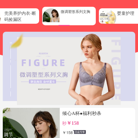
微调塑形系列文胸
兜美养护内衣-断
婴童护理
码捡漏区
倾心A杯●福利秒杀
秒
￥158
￥158