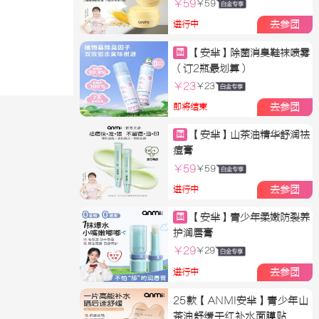
￥59
￥59
去参团
进行中
团
【安芈】除菌消臭鞋袜喷雾
（订2瓶最划算）
￥23
￥23
去参团
即将结束
团
【安芈】山茶油精华舒润祛
痘膏
￥59
￥59
去参团
进行中
团
【安芈】青少年柔嫩防裂养
护润唇膏
￥29
￥29
去参团
进行中
25款【ANMI安芈】青少年山
茶油舒缓干红补水面膜贴