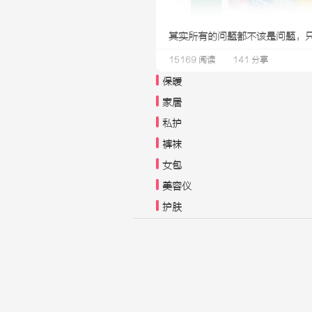
其实所有的问题都不该是问题，只是
15169 阅读
141 分享
保暖
家居
私护
裤袜
女包
美容仪
护肤