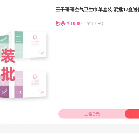
王子哥哥空气卫生巾单盒装-混批12盒送
秒杀￥10.80
￥16.80
立省6元